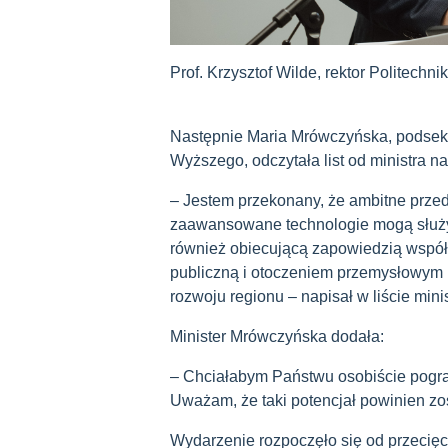
Prof. Krzysztof Wilde, rektor Politechn
Następnie Maria Mrówczyńska, podsekre
Wyższego, odczytała list od ministra n
– Jestem przekonany, że ambitne przeds
zaawansowane technologie mogą służy
również obiecującą zapowiedzią współ
publiczną i otoczeniem przemysłowym n
rozwoju regionu – napisał w liście mini
Minister Mrówczyńska dodała:
– Chciałabym Państwu osobiście pograt
Uważam, że taki potencjał powinien z
Wydarzenie rozpoczęło się od przecię