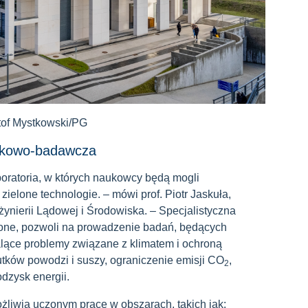
tof Mystkowski/PG
aukowo-badawcza
oratoria, w których naukowcy będą mogli
zielone technologie. – mówi prof. Piotr Jaskuła,
ynierii Lądowej i Środowiska. – Specjalistyczna
żone, pozwoli na prowadzenie badań, będących
lące problemy związane z klimatem i ochroną
utków powodzi i suszy, ograniczenie emisji CO
,
2
dzysk energii.
liwią uczonym pracę w obszarach, takich jak: