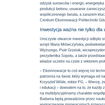
odzysk surowców i energii, energetyk
produkcji betonu, usuwanie zanieczys
współczesnego świata, a zarazem kluc
Centrum Ekoinnowacji Politechniki Gda
Inwestycja ważna nie tylko dla 
Uroczyste otwarcie inwestycji odbyło s
wzięli Maria Mrówczyńska, podsekretar
Wyższego, Piotr Grzelak, wiceprezyd
prezydentka Sopotu, a także przedstaw
władze uczelni na czele z rektorem pro
– Ekoinnowacje to coś więcej niż tech
patrzenia na świat, który wymaga od na
Krzysztof Wilde, rektor PG. – Wierzę, 
i edukacji – dowodem na to, że każdy z
na multidyscyplinarny charakter współp
Badania będą prowadzone przez naukow
wypracowanie innowacyjnych rozwiązań