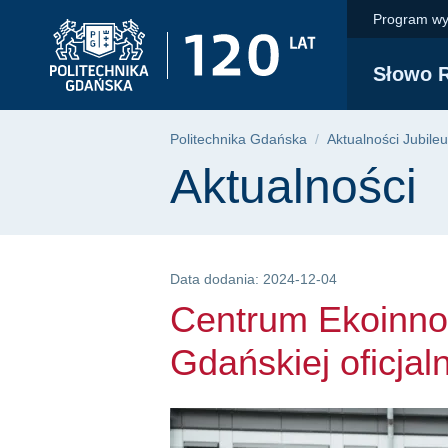
Centrum Ekoinnowacji
Przejdź
Przejdź
Przejdź
Program wy
do
do
do
menu
wyszukiwarki
treści
Słowo R
głównego
Ścieżka nawigac
Politechnika Gdańska
Aktualności Jubile
Treść strony
Aktualności
Data dodania: 2024-12-04
Centrum Ekoinnow
Gdańskiej oficjal