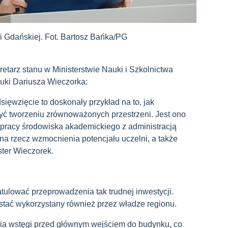
iki Gdańskiej. Fot. Bartosz Bańka/PG
tarz stanu w Ministerstwie Nauki i Szkolnictwa
auki Dariusza Wieczorka:
ięwzięcie to doskonały przykład na to, jak
ć tworzeniu zrównoważonych przestrzeni. Jest ono
pracy środowiska akademickiego z administracją
a rzecz wzmocnienia potencjału uczelni, a także
ster Wieczorek.
ulować przeprowadzenia tak trudnej inwestycji.
ostać wykorzystany również przez władze regionu.
cia wstęgi przed głównym wejściem do budynku, co