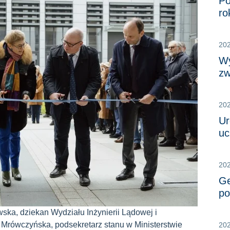
Po
ro
20
Wy
zw
20
Ur
uc
20
Ge
po
ska, dziekan Wydziału Inżynierii Lądowej i
 Mrówczyńska, podsekretarz stanu w Ministerstwie
202