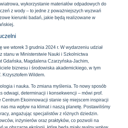
a wiatrowa, wykorzystanie materiałów odpadowych do
zczeń z wody – to jedne z poważniejszych wyzwań
zowe kierunki badań, jakie będą realizowane w
ńskiej.
uczelni
ię we wtorek 3 grudnia 2024 r. W wydarzeniu udział
z stanu w Ministerstwie Nauki i Szkolnictwa
ent Gdańska, Magdalena Czarzyńska-Jachim,
iciele biznesu i środowiska akademickiego, w tym
f. Krzysztofem Wildem.
nologia i nauka. To zmiana myślenia. To nowy sposób
s odwagi, determinacji i konsekwencji – mówi prof.
że Centrum Ekoinnowacji stanie się miejscem inspiracji
 nas ma wpływ na klimat i naszą planetę. Postawiliśmy
racy, angażując specjalistów z różnych dziedzin.
ców, inżynierów oraz praktyków, co pozwoli na
 w obszarze ekologii, które będą miały realny wpływ