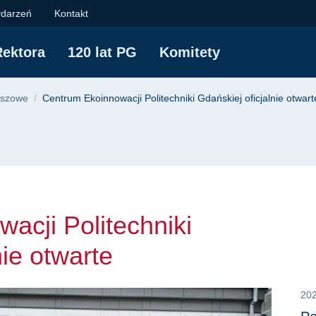
 Politechniki Gdański
darzeń
Kontakt
ektora
120 lat PG
Komitety
yjna
uszowe
Centrum Ekoinnowacji Politechniki Gdańskiej oficjalnie otwart
acji Politechniki
nie otwarte
20