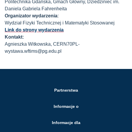
Politechnika Gdańska, Gmach Główny, Dziedziniec im.
Daniela Gabriela Fahrenheita
Organizator wydarzenia
:
Wydział Fizyki Technicznej i Matematyki Stosowanej
Link do strony wydarzenia
Kontakt:
Agnieszka Witkowska, CERN70PL-
wystawa
.wftims
@pg.edu.pl
Partnerstwa
Informacje o
Informacje dla