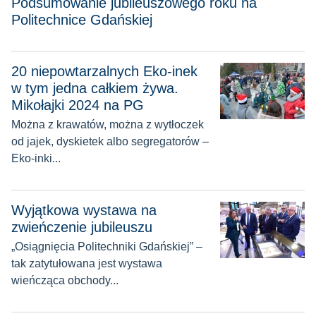
Podsumowanie jubileuszowego roku na
Politechnice Gdańskiej
20 niepowtarzalnych Eko-inek
20 niepowtarzalnych Eko-inek w tym jedna całkiem żywa. Mi
w tym jedna całkiem żywa.
Mikołajki 2024 na PG
Można z krawatów, można z wytłoczek
od jajek, dyskietek albo segregatorów –
Eko-inki...
Wyjątkowa wystawa na zwieńczenie jubileuszu
Wyjątkowa wystawa na
zwieńczenie jubileuszu
„Osiągnięcia Politechniki Gdańskiej” –
tak zatytułowana jest wystawa
wieńcząca obchody...