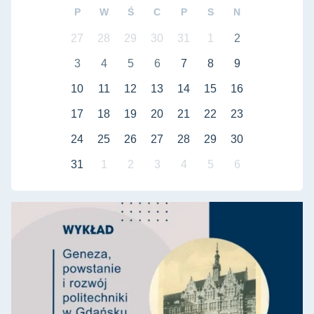
P
W
Ś
C
P
S
N
27
28
29
30
31
1
2
3
4
5
6
7
8
9
10
11
12
13
14
15
16
17
18
19
20
21
22
23
24
25
26
27
28
29
30
31
1
2
3
4
5
6
Geneza, powstanie i rozwój politechniki w Gdańsku do 1918 r