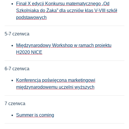
Finał X edycji Konkursu matematycznego „Od
Szkolniaka do Żaka” dla uczniów klas V-VIII szkół
podstawowych
5-7 czerwca
Międzynarodowy Workshop w ramach projektu
H2020 NICE
6-7
czerwca
Konferencja poświęcona marketingowi
międzynarodowemu uczelni wyższych
7 czerwca
Summer is coming