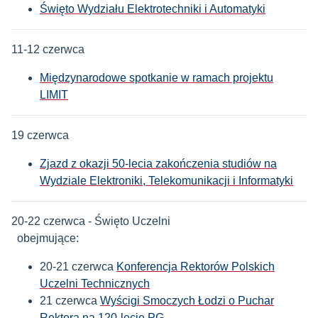
Święto Wydziału Elektrotechniki i Automatyki
11-12 czerwca
Międzynarodowe spotkanie w ramach projektu
LIMIT
19 czerwca
Zjazd z okazji 50-lecia zakończenia studiów
na
Wydziale Elektroniki, Telekomunikacji i Informatyki
20-22 czerwca -
Święto Uczelni
obejmujące:
20-21 czerwca
Konferencja Rektorów Polskich
Uczelni Technicznych
21 czerwca
Wyścigi
Smoczych Łodzi o Puchar
Rektora na 120-lecie PG